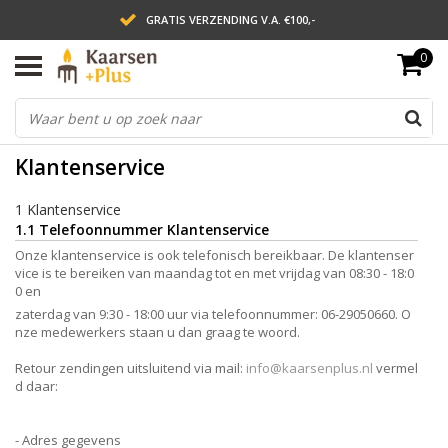
GRATIS VERZENDING V.A. €100,-
0
LEVERING BINNEN 2 WERKDAGEN
ACHTERAF BETALEN VIA AFTERPAY
Klantenservice
1 Klantenservice
1.1 Telefoonnummer Klantenservice
Onze klantenservice is ook telefonisch bereikbaar. De klantenser
vice is te bereiken van maandag tot en met vrijdag van 08:30 - 18:0
0 en
zaterdag van 9:30 - 18:00 uur via telefoonnummer: 06-29050660. O
nze medewerkers staan u dan graag te woord.
Retour zendingen uitsluitend via mail:
info@kaarsenplus.nl
vermel
d daar:
- Adres gegevens