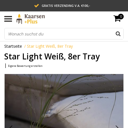
GRATIS VERZENDING V.A. €100,-
0
LEVERING BINNEN 2 WERKDAGEN
ACHTERAF BETALEN VIA AFTERPAY
Startseite
/
Star Light Weiß, 8er Tray
Star Light Weiß, 8er Tray
|
Eigene Bewertung erstellen