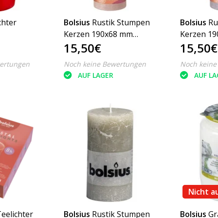
chter
Bolsius
Rustik Stumpen
Bolsius
Ru
Kerzen 190x68 mm
Kerzen 1
15,50€
15,50€
Nr. 5 Rot
Salbeigrün, 4 Stück -
Salbeigrün
Copy - Copy
Copy - Co
ertungen
Noch keine Bewertungen
Noch keine
AUF LAGER
AUF LA
Nicht a
eelichter
Bolsius
Rustik Stumpen
Bolsius
Gr