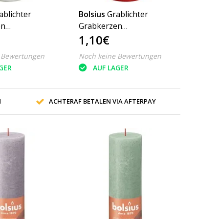
ablichter
Bolsius
Grablichter
en
Grabkerzen
1,10€
ner Nr. 3
Dauerbrenner Nr. 3 Rot
nt/Weiss mit
mit Deckel
 Bewertungen
Noch keine Bewertungen
GER
AUF LAGER
N
ACHTERAF BETALEN VIA AFTERPAY