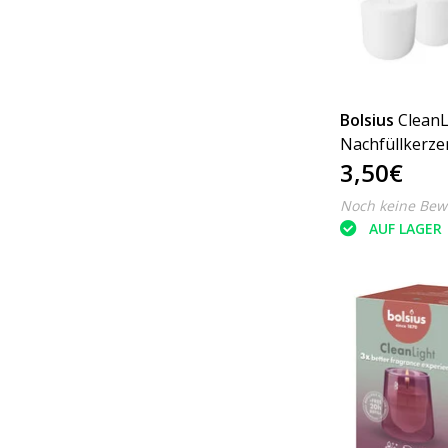
Bolsius
CleanL
Nachfüllkerze
3,50€
& Amber 20Std
Noch keine Bew
AUF LAGER