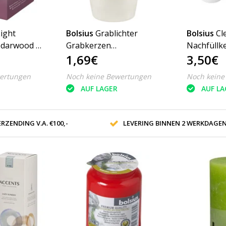
ight
Bolsius
Grablichter
Bolsius
Cl
Cedarwood &
Grabkerzen
Nachfüllk
1,69€
3,50€
elrosa
Dauerbrenner Nr. 5
Cedarwood
Transparent/Weiss
20Std 2er
ertungen
Noch keine Bewertungen
Noch keine
AUF LAGER
AUF LA
RZENDING V.A. €100,-
LEVERING BINNEN 2 WERKDAGE