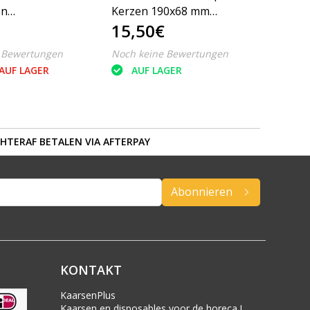
en
Kerzen 190x68 mm
15,50€
ner Nr. 3
Honigwabengelb, 4
nt/Weiss
Stück
 Bewertungen
Noch keine Bewertungen
AUF LAGER
AUF LAGER
HTERAF BETALEN VIA AFTERPAY
Abonnieren
KONTAKT
KaarsenPlus
Kaarsen en disposables voor de horeca !