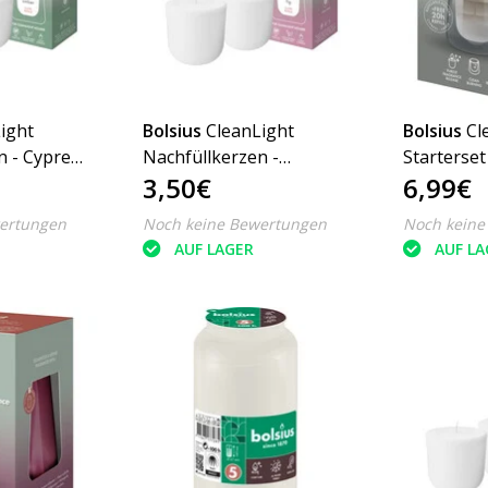
ight
Bolsius
CleanLight
Bolsius
Cl
n - Cypress
Nachfüllkerzen -
Starterset
3,50€
6,99€
 2erPack
Gardenia & Fig, 20Std
Refill Cyp
2erPack
grau
ertungen
Noch keine Bewertungen
Noch keine
AUF LAGER
AUF LA