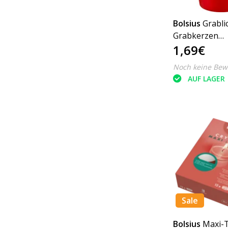
Bolsius
Grabli
Grabkerzen
1,69€
Dauerbrenner 
Noch keine Bew
AUF LAGER
Sale
Bolsius
Maxi-T