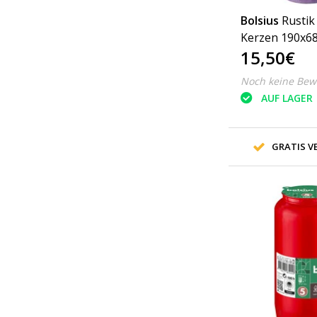
Bolsius
Rusti
Kerzen 190x6
15,50€
Salbeigrün, 4 
Copy - Copy -
Noch keine Bew
AUF LAGER
GRATIS VE