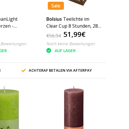
Sale
eanLight
Bolsius
Teelichte im
erzen -
Clear Cup 8 Stunden, 288
51,99€
 & Vetiver,
Stück
€56,94
Pack
 Bewertungen
Noch keine Bewertungen
GER
AUF LAGER
N
ACHTERAF BETALEN VIA AFTERPAY