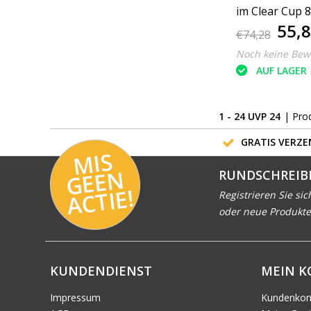
im Clear Cup 
55,
144 Stück
€74,28
Noch keine Bew
AUF LAGER
1 - 24 UVP 24
| Pro
GRATIS VERZEN
MI
S
G
E
E
A
C
TI
N
RUNDSCHREIB
E!
Registrieren Sie sic
oder neue Produkte
KUNDENDIENST
MEIN 
Impressum
Kundenkon