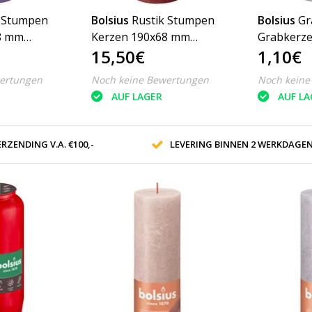
k Stumpen
Bolsius
Rustik Stumpen
Bolsius
Gr
8 mm
Kerzen 190x68 mm
Grabkerz
15,50€
1,10€
Stück -
Salbeigrün, 4 Stück -
Dauerbren
 Copy
Copy
Transpare
ertungen
Noch keine Bewertungen
Noch keine
Deckel
AUF LAGER
AUF LA
RZENDING V.A. €100,-
LEVERING BINNEN 2 WERKDAGE