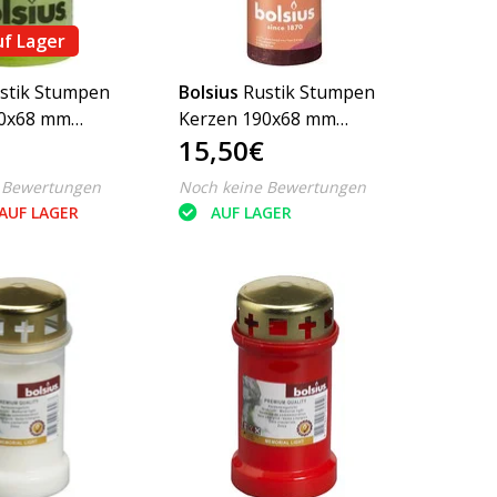
uf Lager
stik Stumpen
Bolsius
Rustik Stumpen
30x68 mm
Kerzen 190x68 mm
15,50€
Stück
Salbeigrün, 4 Stück -
Copy - Copy - Copy
 Bewertungen
Noch keine Bewertungen
AUF LAGER
AUF LAGER