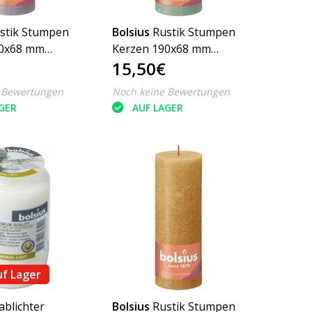
stik Stumpen
Bolsius
Rustik Stumpen
90x68 mm
Kerzen 190x68 mm
15,50€
, 4 Stück -
Salbeigrün, 4 Stück
py
 Bewertungen
Noch keine Bewertungen
GER
AUF LAGER
uf Lager
ablichter
Bolsius
Rustik Stumpen