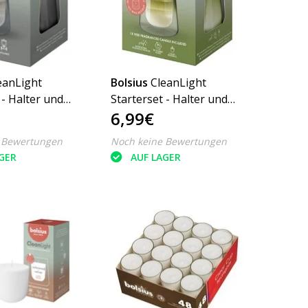
eanLight
Bolsius
CleanLight
 - Halter und
Starterset - Halter und
6,99€
ress & Amber -
Refill Gardenia & Fig
 Bewertungen
Noch keine Bewertungen
GER
AUF LAGER