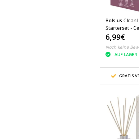
Bolsius
CleanL
Starterset - 
6,99€
Vetiver - dunk
Noch keine Bew
AUF LAGER
GRATIS VE