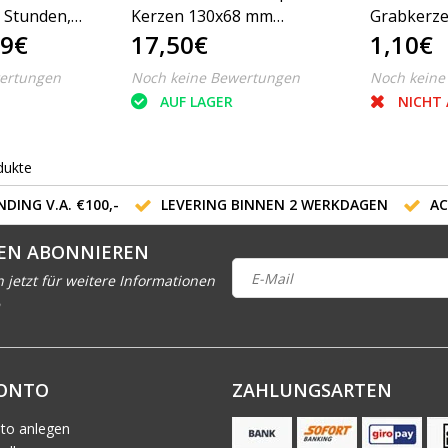
8 Stunden,
Kerzen 130x68 mm
Grabkerz
89€
17,50€
1,10€
Kieselgrau, 6 Stück
Dauerbren
Transpare
ertungen
Noch keine Bewertungen
Noch keine
AUF LAGER
NICHT 
dukte
DING V.A. €100,-
LEVERING BINNEN 2 WERKDAGEN
AC
EN ABONNIEREN
h jetzt für weitere Informationen
KONTO
ZAHLUNGSARTEN
to anlegen