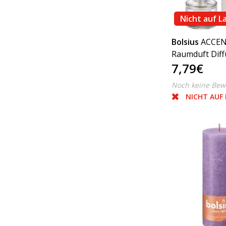
Nicht auf L
Bolsius
ACCE
Raumduft Diff
7,79€
Sunday' 100ml
Noch keine Bew
NICHT AUF