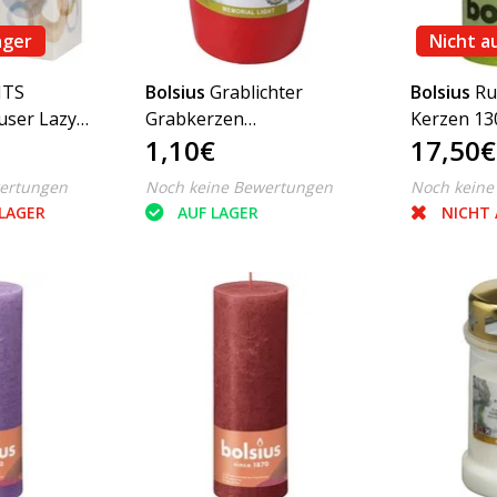
ager
Nicht a
NTS
Bolsius
Grablichter
Bolsius
Ru
user Lazy
Grabkerzen
Kerzen 1
1,10€
17,50€
Dauerbrenner Nr. 3 Rot
Lemon, 6 
ertungen
Noch keine Bewertungen
Noch keine
 LAGER
AUF LAGER
NICHT 