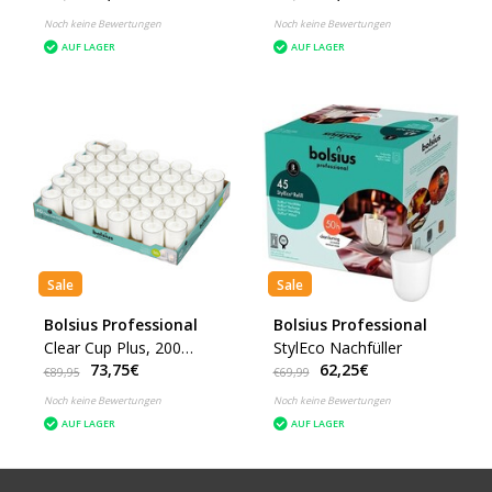
Noch keine Bewertungen
Noch keine Bewertungen
AUF LAGER
AUF LAGER
Sale
Sale
Bolsius Professional
Bolsius Professional
Clear Cup Plus, 200
StylEco Nachfüller
73,75€
62,25€
Stück
€89,95
€69,99
Noch keine Bewertungen
Noch keine Bewertungen
AUF LAGER
AUF LAGER