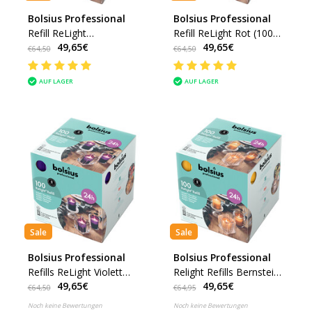
Bolsius Professional
Bolsius Professional
Refill ReLight
Refill ReLight Rot (100
49,65€
49,65€
Transparent (100 stück)
stück)
€64,50
€64,50
AUF LAGER
AUF LAGER
Sale
Sale
Bolsius Professional
Bolsius Professional
Refills ReLight Violett
Relight Refills Bernstein
49,65€
49,65€
(100 stück)
(100 stück)
€64,50
€64,95
Noch keine Bewertungen
Noch keine Bewertungen