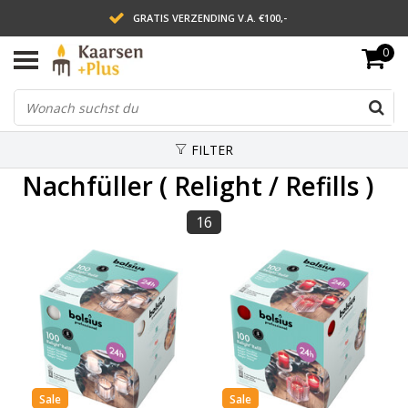
GRATIS VERZENDING V.A. €100,-
0
LEVERING BINNEN 2 WERKDAGEN
ACHTERAF BETALEN VIA AFTERPAY
FILTER
Nachfüller ( Relight / Refills )
16
Sale
Sale