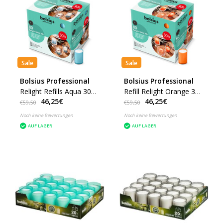
Sale
Sale
Bolsius Professional
Bolsius Professional
Relight Refills Aqua 30
Refill Relight Orange 30
46,25€
46,25€
Stunden (80 stück)
Stunden (80 Stück)
€59,50
€59,50
Noch keine Bewertungen
Noch keine Bewertungen
AUF LAGER
AUF LAGER