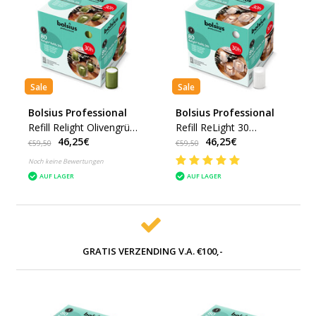
Sale
Sale
Bolsius Professional
Bolsius Professional
Refill Relight Olivengrün
Refill ReLight 30
46,25€
46,25€
30 Stunden (80 Stück)
Stunden Weiß (80 stück)
€59,50
€59,50
Noch keine Bewertungen
AUF LAGER
AUF LAGER
GRATIS VERZENDING V.A. €100,-