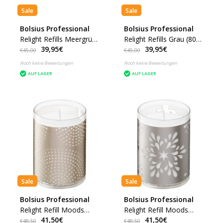
Sale
Sale
Bolsius Professional
Bolsius Professional
Relight Refills Meergrün
Relight Refills Grau (80
39,95€
39,95€
24 Stunden (80 stück)
Stück)
€45,00
€45,00
Noch keine Bewertungen
Noch keine Bewertungen
AUF LAGER
AUF LAGER
Sale
Sale
Bolsius Professional
Bolsius Professional
Relight Refill Moods
Relight Refill Moods
41,50€
41,50€
Matrix, 72 Stück
Flower, 72 Stück
€48,50
€48,50