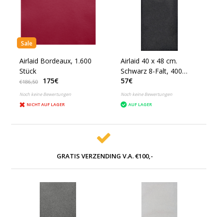
Sale
Airlaid Bordeaux, 1.600
Airlaid 40 x 48 cm.
Stück
Schwarz 8-Falt, 400
175€
57€
Stück
€186,50
Noch keine Bewertungen
Noch keine Bewertungen
NICHT AUF LAGER
AUF LAGER
GRATIS VERZENDING V.A. €100,-