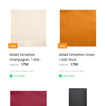
Sale
Sale
Airlaid Servietten
Airlaid Servietten Ocker,
Champagner, 1.600
1.600 Stück
175€
175€
Stück
€186,50
€186,50
Noch keine Bewertungen
Noch keine Bewertungen
AUF LAGER
AUF LAGER