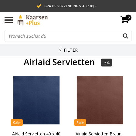
GRATIS VERZENDING V.A. €100,-
0
LEVERING BINNEN 2 WERKDAGEN
ACHTERAF BETALEN VIA AFTERPAY
FILTER
Airlaid Servietten
34
Sale
Sale
Airlaid Servietten 40 x 40
Airlaid Servietten Braun,