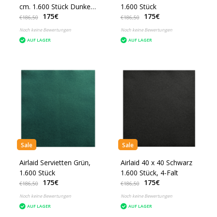
cm. 1.600 Stück Dunkel
1.600 Stück
175€
175€
Blau
€186,50
€186,50
Noch keine Bewertungen
Noch keine Bewertungen
AUF LAGER
AUF LAGER
Sale
Sale
Airlaid Servietten Grün,
Airlaid 40 x 40 Schwarz
1.600 Stück
1.600 Stück, 4-Falt
175€
175€
€186,50
€186,50
Noch keine Bewertungen
Noch keine Bewertungen
AUF LAGER
AUF LAGER