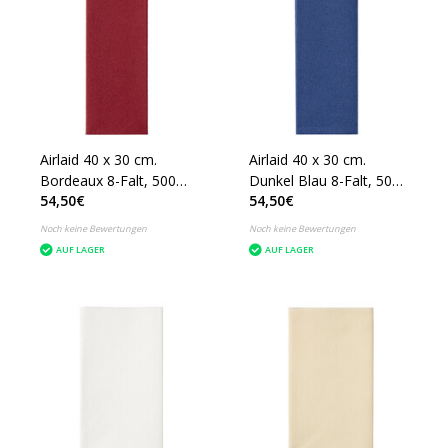
Airlaid 40 x 30 cm.
Airlaid 40 x 30 cm.
Bordeaux 8-Falt, 500
Dunkel Blau 8-Falt, 500
54,50€
54,50€
Stück
Stück
Noch keine Bewertungen
Noch keine Bewertungen
AUF LAGER
AUF LAGER