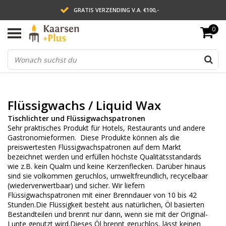
GRATIS VERZENDING V.A. €100,-
0
LEVERING BINNEN 2 WERKDAGEN
ACHTERAF BETALEN VIA AFTERPAY
Flüssigwachs / Liquid Wax
Tischlichter und Flüssigwachspatronen
Sehr praktisches Produkt für Hotels, Restaurants und andere
Gastronomieformen. Diese Produkte können als die
preiswertesten Flüssigwachspatronen auf dem Markt
bezeichnet werden und erfüllen höchste Qualitätsstandards
wie z.B. kein Qualm und keine Kerzenflecken. Darüber hinaus
sind sie volkommen geruchlos, umweltfreundlich, recycelbaar
(wiederverwertbaar) und sicher. Wir liefern
Flüssigwachspatronen mit einer Brenndauer von 10 bis 42
Stunden.Die Flüssigkeit besteht aus natürlichen, Öl basierten
Bestandteilen und brennt nur dann, wenn sie mit der Original-
Lunte genutzt wird.Dieses Öl brennt geruchlos, lässt keinen