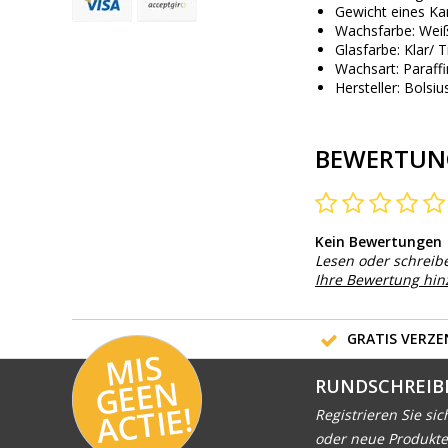
Gewicht eines Kar
Wachsfarbe: Wei
Glasfarbe: Klar/ 
Wachsart: Paraffi
Hersteller: Bolsi
BEWERTUN
Kein Bewertungen
Lesen oder schreib
Ihre Bewertung hi
GRATIS VERZEN
MI
S
G
E
E
A
C
TI
N
RUNDSCHREIB
E!
Registrieren Sie sic
oder neue Produkte