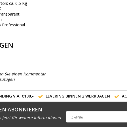
ton: ca. 6,5 Kg
ß
Transparent
n
us Professional
GEN
en Sie einen Kommentar
nzufügen
DING V.A. €100,-
LEVERING BINNEN 2 WERKDAGEN
AC
EN ABONNIEREN
h jetzt für weitere Informationen