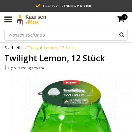
GRATIS VERZENDING V.A. €100,-
0
LEVERING BINNEN 2 WERKDAGEN
ACHTERAF BETALEN VIA AFTERPAY
Startseite
/
Twilight Lemon, 12 Stück
Twilight Lemon, 12 Stück
|
Eigene Bewertung erstellen