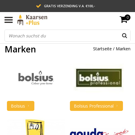
GRATIS VERZENDING V.A. €100,-
0
LEVERING BINNEN 2 WERKDAGEN
ACHTERAF BETALEN VIA AFTERPAY
Marken
Startseite
/
Marken
Bolsius
Bolsius Professional