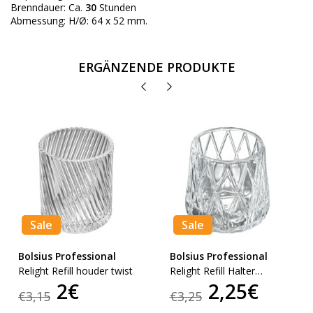
Brenndauer: Ca.
30
Stunden
Abmessung: H/Ø: 64 x 52 mm.
ERGÄNZENDE PRODUKTE
Sale
Sale
Bolsius Professional
Bolsius Professional
Relight Refill houder twist
Relight Refill Halter
2€
2,25€
diamond
€3,15
€3,25