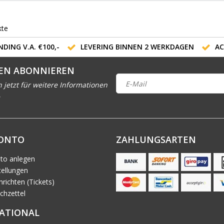
kte
DING V.A. €100,-
LEVERING BINNEN 2 WERKDAGEN
AC
EN ABONNIEREN
h jetzt für weitere Informationen
KONTO
ZAHLUNGSARTEN
to anlegen
ellungen
richten (Tickets)
chzettel
ATIONAL