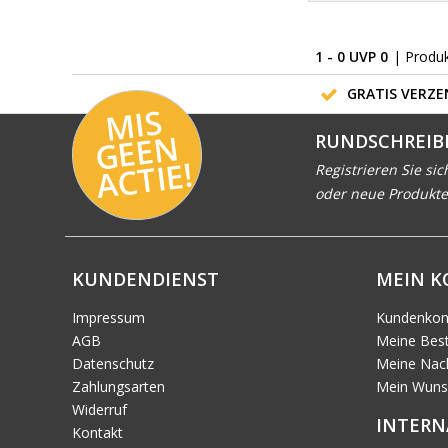
1 - 0 UVP 0
| Produ
GRATIS VERZEN
MI
S
G
E
E
A
C
TI
N
RUNDSCHREIB
E!
Registrieren Sie sic
oder neue Produkte
KUNDENDIENST
MEIN 
Impressum
Kundenkon
AGB
Meine Best
Datenschutz
Meine Nach
Zahlungsarten
Mein Wuns
Widerruf
INTERN
Kontakt