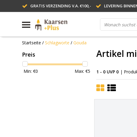
GRATIS VERZENDING V.A. €100,-
LEVERING BINNE
Startseite
/
Schlagworte
/
Gouda
Artikel m
Preis
Min: €
0
Max: €
5
1 - 0 UVP 0
| Produ