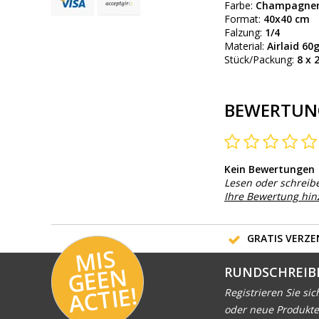
Farbe:
Champagner 
Format:
40x40 cm
Falzung:
1/4
Material:
Airlaid 60
Stück/Packung:
8 x 
BEWERTUN
Kein Bewertungen
Lesen oder schreib
Ihre Bewertung hi
GRATIS VERZEN
MI
S
G
E
E
A
C
TI
N
RUNDSCHREIB
E!
Registrieren Sie sic
oder neue Produkte