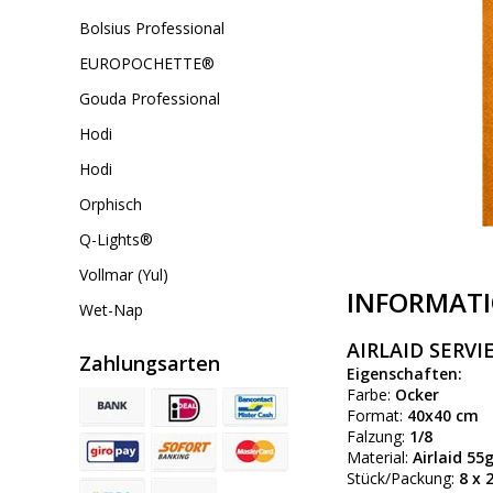
Bolsius Professional
EUROPOCHETTE®
Gouda Professional
Hodi
Hodi
Orphisch
Q-Lights®
Vollmar (Yul)
INFORMAT
Wet-Nap
AIRLAID SERV
Zahlungsarten
Eigenschaften:
Farbe:
Ocker
Format:
40x40 cm
Falzung:
1/8
Material:
Airlaid 55
Stück/Packung:
8 x 