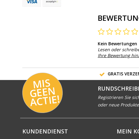
BEWERTUN
Kein Bewertungen
Lesen oder schreib
Ihre Bewertung hi
GRATIS VERZEN
MI
S
G
E
E
A
C
TI
N
RUNDSCHREIB
E!
Registrieren Sie sic
oder neue Produkte
KUNDENDIENST
MEIN 