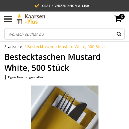
GRATIS VERZENDING V.A. €100,-
0
LEVERING BINNEN 2 WERKDAGEN
ACHTERAF BETALEN VIA AFTERPAY
Startseite
/
Bestecktaschen Mustard White, 500 Stück
Bestecktaschen Mustard
White, 500 Stück
|
Eigene Bewertung erstellen