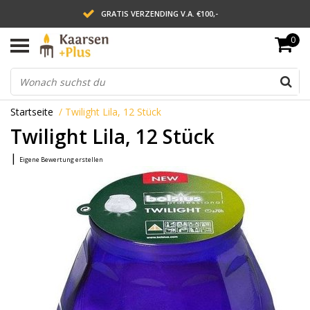
GRATIS VERZENDING V.A. €100,-
0
LEVERING BINNEN 2 WERKDAGEN
ACHTERAF BETALEN VIA AFTERPAY
Startseite
/
Twilight Lila, 12 Stück
Twilight Lila, 12 Stück
|
Eigene Bewertung erstellen