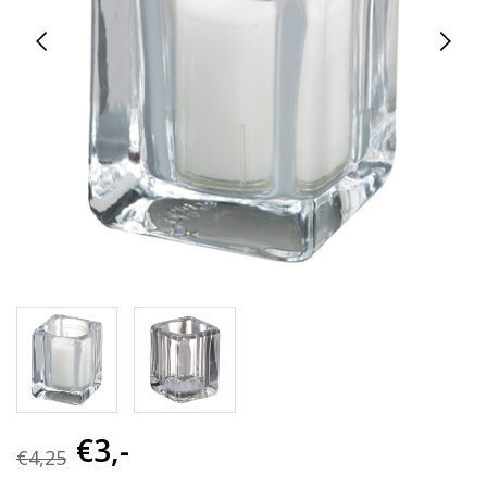
€3,-
€4,25