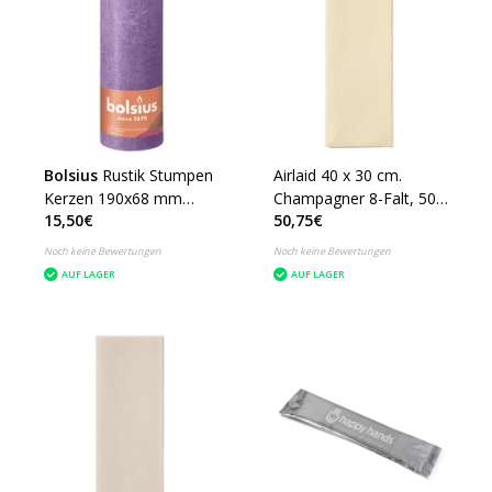
Bolsius
Rustik Stumpen
Airlaid 40 x 30 cm.
Kerzen 190x68 mm
Champagner 8-Falt, 500
15,50€
50,75€
Salbeigrün, 4 Stück -
Stück
Copy - Copy - Copy
Noch keine Bewertungen
Noch keine Bewertungen
AUF LAGER
AUF LAGER