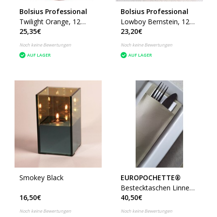
Bolsius Professional
Bolsius Professional
Twilight Orange, 12
Lowboy Bernstein, 12
25,35€
23,20€
Stück
Stück
Noch keine Bewertungen
Noch keine Bewertungen
AUF LAGER
AUF LAGER
Smokey Black
EUROPOCHETTE®
Bestecktaschen Linnen
16,50€
40,50€
White, 500 Stück
Noch keine Bewertungen
Noch keine Bewertungen