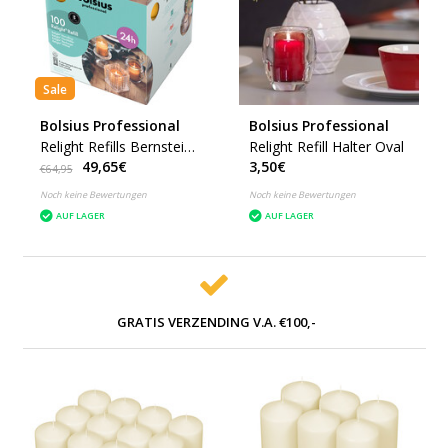
Sale
Bolsius Professional
Bolsius Professional
Relight Refills Bernstein
Relight Refill Halter Oval
49,65€
3,50€
(100 stück)
€64,95
Noch keine Bewertungen
Noch keine Bewertungen
AUF LAGER
AUF LAGER
GRATIS VERZENDING V.A. €100,-