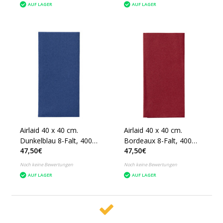
AUF LAGER
AUF LAGER
Airlaid 40 x 40 cm.
Airlaid 40 x 40 cm.
Dunkelblau 8-Falt, 400
Bordeaux 8-Falt, 400
47,50€
47,50€
Stück
Stück
Noch keine Bewertungen
Noch keine Bewertungen
AUF LAGER
AUF LAGER