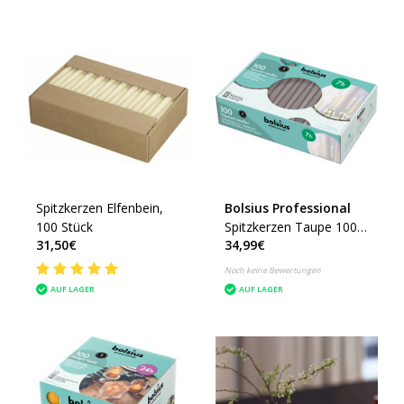
Spitzkerzen Elfenbein,
Bolsius Professional
100 Stück
Spitzkerzen Taupe 100
31,50€
34,99€
Stück
Noch keine Bewertungen
AUF LAGER
AUF LAGER