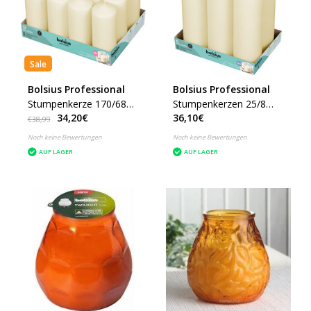
Sale
Bolsius Professional
Bolsius Professional
Stumpenkerze 170/68
Stumpenkerzen 25/8
34,20€
36,10€
Elfenbein, 12 Stück
cm. Elfenbein, 6 Stück
€38,99
Noch keine Bewertungen
Noch keine Bewertungen
AUF LAGER
AUF LAGER