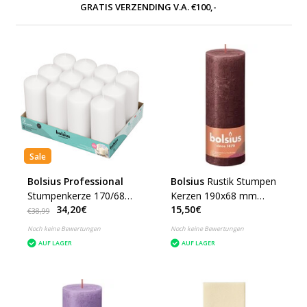
GRATIS VERZENDING V.A. €100,-
Sale
Bolsius Professional
Bolsius
Rustik Stumpen
Stumpenkerze 170/68
Kerzen 190x68 mm
34,20€
15,50€
Weiß, 12 Stück
Salbeigrün, 4 Stück -
€38,99
Copy - Copy - Copy
Noch keine Bewertungen
Noch keine Bewertungen
AUF LAGER
AUF LAGER