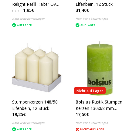
Relight Refill Halter Oval
Elfenbein, 12 Stück
1,95€
31,40€
Violett
€3,50
Noch keine Bewertungen
Noch keine Bewertungen
AUF LAGER
AUF LAGER
Nicht auf Lager
Stumpenkerzen 148/58
Bolsius
Rustik Stumpen
Elfenbein, 12 Stück
Kerzen 130x68 mm
19,25€
17,50€
Lemon, 6 Stück
Noch keine Bewertungen
Noch keine Bewertungen
AUF LAGER
NICHT AUF LAGER