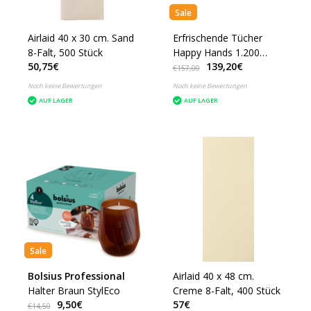
Sale
Airlaid 40 x 30 cm. Sand
Erfrischende Tücher
8-Falt, 500 Stück
Happy Hands 1.200
50,75€
139,20€
Stück
€157,00
Noch keine Bewertungen
Noch keine Bewertungen
AUF LAGER
AUF LAGER
Sale
Bolsius Professional
Airlaid 40 x 48 cm.
Halter Braun StylEco
Creme 8-Falt, 400 Stück
9,50€
57€
€14,50