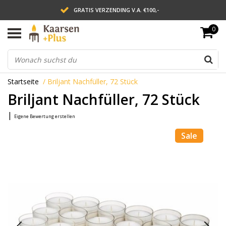
GRATIS VERZENDING V.A. €100,-
0
LEVERING BINNEN 2 WERKDAGEN
ACHTERAF BETALEN VIA AFTERPAY
Startseite
/
Briljant Nachfüller, 72 Stück
Briljant Nachfüller, 72 Stück
|
Eigene Bewertung erstellen
Sale