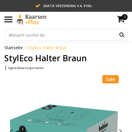
GRATIS VERZENDING V.A. €100,-
0
LEVERING BINNEN 2 WERKDAGEN
ACHTERAF BETALEN VIA AFTERPAY
Startseite
/
StylEco Halter Braun
StylEco Halter Braun
|
Eigene Bewertung erstellen
Sale