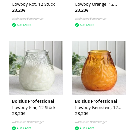
Lowboy Rot, 12 Stück
Lowboy Orange, 12
23,20€
23,20€
Stück
Noch keine Bewertungen
Noch keine Bewertungen
AUF LAGER
AUF LAGER
Bolsius Professional
Bolsius Professional
Lowboy Klar, 12 Stück
Lowboy Bernstein, 12
23,20€
23,20€
Stück
Noch keine Bewertungen
Noch keine Bewertungen
AUF LAGER
AUF LAGER