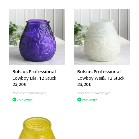
Bolsius Professional
Bolsius Professional
Lowboy Lila, 12 Stück
Lowboy Weiß, 12 Stück
23,20€
23,20€
Noch keine Bewertungen
Noch keine Bewertungen
AUF LAGER
AUF LAGER