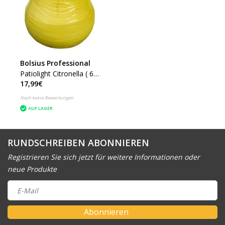
Bolsius Professional
Patiolight Citronella ( 6
17,99€
Stück )
Noch keine Bewertungen
AUF LAGER
RUNDSCHREIBEN ABONNIEREN
Registrieren Sie sich jetzt für weitere Informationen oder
neue Produkte
Abonnieren