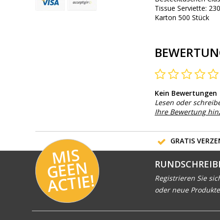
Tissue Serviette: 23
Karton 500 Stück
BEWERTUN
Kein Bewertungen
Lesen oder schreib
Ihre Bewertung hi
GRATIS VERZEN
MI
S
G
E
E
A
C
TI
N
RUNDSCHREIB
E!
Registrieren Sie sic
oder neue Produkte