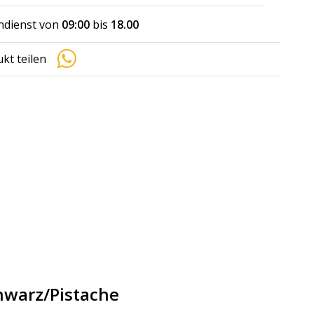
dienst von
09:00
bis
18.00
kt teilen
chwarz/Pistache