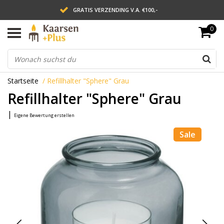
GRATIS VERZENDING V.A. €100,-
0
LEVERING BINNEN 2 WERKDAGEN
ACHTERAF BETALEN VIA AFTERPAY
Startseite
/
Refillhalter "Sphere" Grau
Refillhalter "Sphere" Grau
|
Eigene Bewertung erstellen
Sale