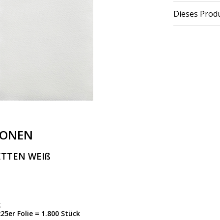
Dieses Produ
IONEN
IETTEN WEIß
g
225er Folie = 1.800 Stück