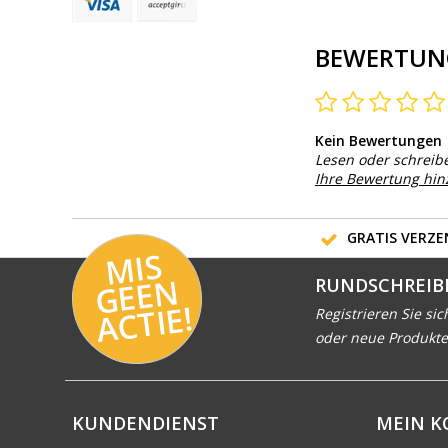
BEWERTUN
Kein Bewertungen
Lesen oder schreib
Ihre Bewertung hi
GRATIS VERZEN
MI
S
G
E
E
A
C
TI
N
RUNDSCHREIB
E!
Registrieren Sie sic
oder neue Produkte
KUNDENDIENST
MEIN 