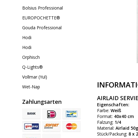
Bolsius Professional
EUROPOCHETTE®
Gouda Professional
Hodi
Hodi
Orphisch
Q-Lights®
Vollmar (Yul)
INFORMAT
Wet-Nap
AIRLAID SERV
Zahlungsarten
Eigenschaften:
Farbe:
Weiß
Format:
40x40 cm
Falzung:
1/4
Material:
Airlaid 50
Stück/Packung:
8 x 