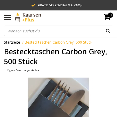
GRATIS VERZENDING V.A. €100,-
0
LEVERING BINNEN 2 WERKDAGEN
ACHTERAF BETALEN VIA AFTERPAY
Startseite
/
Bestecktaschen Carbon Grey, 500 Stück
Bestecktaschen Carbon Grey,
500 Stück
|
Eigene Bewertung erstellen