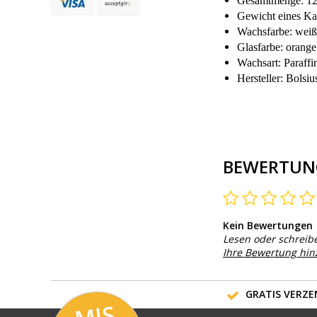
Gesamtmenge: 12 
Gewicht eines Kar
Wachsfarbe: weiß
Glasfarbe: orange
Wachsart: Paraffi
Hersteller: Bolsiu
BEWERTUN
Kein Bewertungen
Lesen oder schreib
Ihre Bewertung hi
GRATIS VERZEN
MI
S
G
E
E
A
C
TI