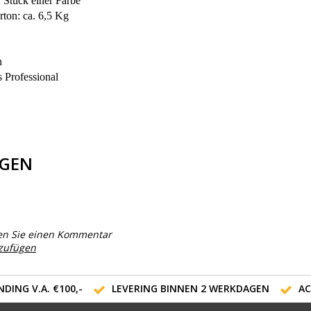
Stück einer Farbe
ton: ca. 6,5 Kg
n
s Professional
GEN
en Sie einen Kommentar
nzufügen
DING V.A. €100,-
LEVERING BINNEN 2 WERKDAGEN
AC