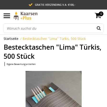
GRATIS VERZENDING V.A. €100,-
0
LEVERING BINNEN 2 WERKDAGEN
ACHTERAF BETALEN VIA AFTERPAY
Startseite
/
Bestecktaschen "Lima" Türkis, 500 Stück
Bestecktaschen "Lima" Türkis,
500 Stück
|
Eigene Bewertung erstellen