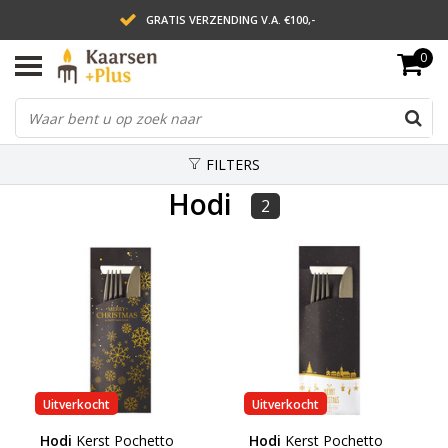
GRATIS VERZENDING V.A. €100,-
0
LEVERING BINNEN 2 WERKDAGEN
ACHTERAF BETALEN VIA AFTERPAY
FILTERS
Hodi
2
Uitverkocht
Uitverkocht
Hodi
Kerst Pochetto
Hodi
Kerst Pochetto