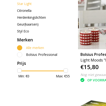
Star Light
Citronella
Herdenkingslichten
Geur(kaarsen)
Styl Eco
Merken
Alle merken
Bolsius Profes
Bolsius Professional
Light Moods "R
Prijs
€15,80
Nog niet gewaa
Min: €
0
Max: €
55
OP VOORR