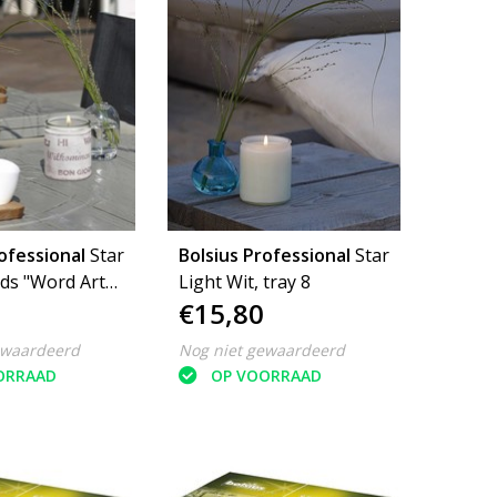
ofessional
Star
Bolsius Professional
Star
ds "Word Art
Light Wit, tray 8
€15,80
ay 8
ewaardeerd
Nog niet gewaardeerd
ORRAAD
OP VOORRAAD