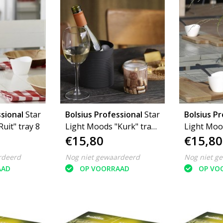
sional
Star
Bolsius Professional
Star
Bolsius Pr
uit" tray 8
Light Moods "Kurk" tray
Light Moo
€15,80
€15,80
8
Taupe" tr
rdeerd
Nog niet gewaardeerd
Nog niet g
AAD
OP VOORRAAD
OP VO