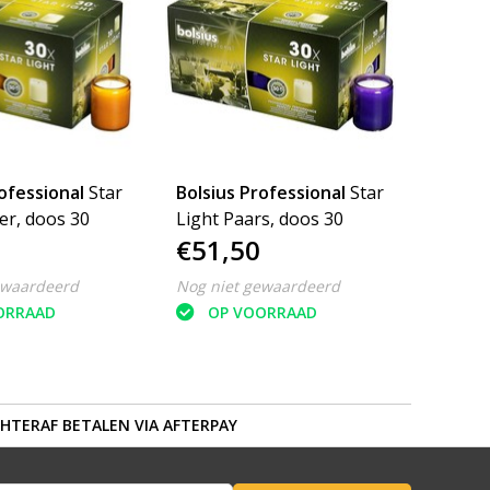
ofessional
Star
Bolsius Professional
Star
er, doos 30
Light Paars, doos 30
€51,50
ewaardeerd
Nog niet gewaardeerd
ORRAAD
OP VOORRAAD
HTERAF BETALEN VIA AFTERPAY