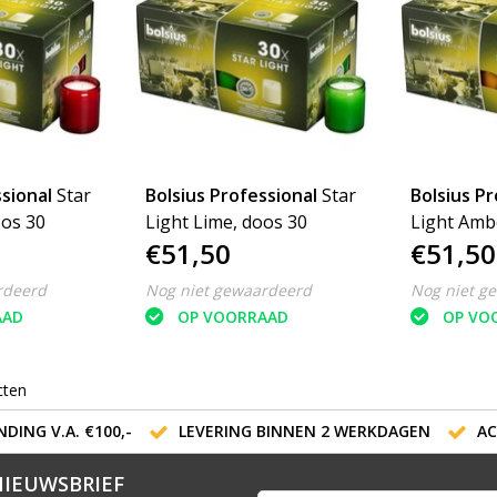
sional
Star
Bolsius Professional
Star
Bolsius Pr
oos 30
Light Lime, doos 30
Light Amb
€51,50
€51,50
rdeerd
Nog niet gewaardeerd
Nog niet g
AAD
OP VOORRAAD
OP VO
cten
DING V.A. €100,-
LEVERING BINNEN 2 WERKDAGEN
AC
NIEUWSBRIEF