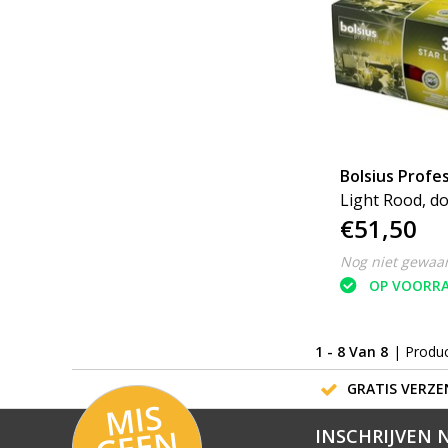
Bolsius Profes
Light Rood, d
€51,50
Nog niet gewaa
OP VOORR
1 - 8 Van 8
| Produ
GRATIS VERZEN
MI
S
G
E
E
A
C
TI
N
INSCHRIJVEN 