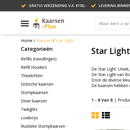
GRATIS VERZENDING V.A. €100,-
LEVERING BINNE
Home
/
Kaarsen
/
Star Light
Categorieën
Star Light
Refills (navullingen)
Refill Houders
De Star Light: Uniek,
De Star Light van Bo
Theelichten
Door de diverse kleur
Gotische kaarsen
De kaarsen hebben ee
Stompkaarsen
1 - 8 Van 8
| Produ
Diner kaarsen
Twilights
Lowboys
Rustieke Stompkaarsen