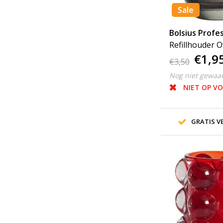
Sale
Bolsius Profes
Refillhouder O
€1,9
Antraciet
€3,50
Nog niet gewaa
NIET OP V
GRATIS VE