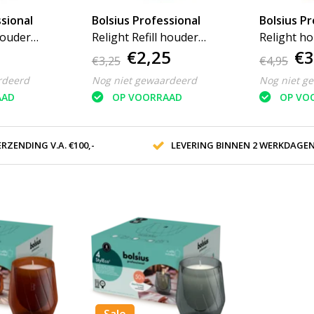
sional
Bolsius Professional
Bolsius Pr
 houder
Relight Refill houder
Relight h
€2,25
€3
diamond
cilinder
€3,25
€4,95
rdeerd
Nog niet gewaardeerd
Nog niet g
AAD
OP VOORRAAD
OP VO
RZENDING V.A. €100,-
LEVERING BINNEN 2 WERKDAGE
Sale