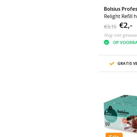
Bolsius Profes
Relight Refill
€2,-
twist
€3,15
Nog niet gewaa
OP VOORR
GRATIS VE
Sale