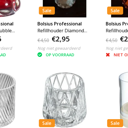
Sale
Sale
sional
Bolsius Professional
Bolsius Pr
Bubble
Refillhouder Diamond
Refillhou
5
€2,95
€2
Transparant
Rusty
€4,50
€4,50
rdeerd
Nog niet gewaardeerd
Nog niet g
AAD
OP VOORRAAD
NIET 
Sale
Sale