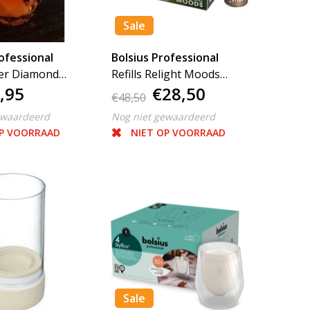
Sale
ofessional
Bolsius Professional
der Diamond
Refills Relight Moods
,95
€28,50
World 72 stuks
€48,50
ewaardeerd
Nog niet gewaardeerd
OP VOORRAAD
NIET OP VOORRAAD
Sale