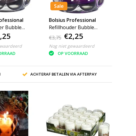
Sale
ofessional
Bolsius Professional
der Bubble
Refillhouder Bubble
,25
€2,25
Paars
€3,75
ewaardeerd
Nog niet gewaardeerd
ORRAAD
OP VOORRAAD
N
ACHTERAF BETALEN VIA AFTERPAY