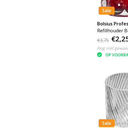
Sale
Bolsius Profes
Refillhouder 
€2,2
Rood
€3,75
Nog niet gewaa
OP VOORR
Sale