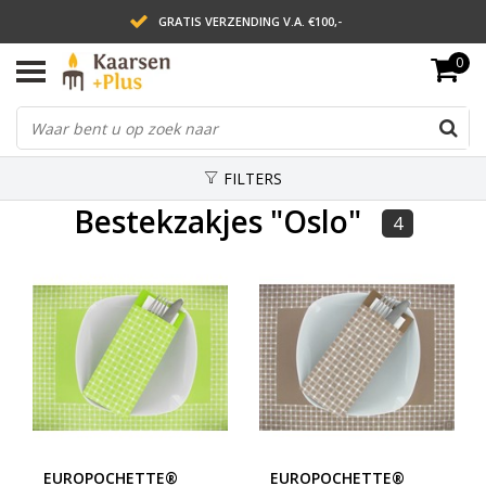
GRATIS VERZENDING V.A. €100,-
0
LEVERING BINNEN 2 WERKDAGEN
ACHTERAF BETALEN VIA AFTERPAY
FILTERS
Bestekzakjes "Oslo"
4
EUROPOCHETTE®
EUROPOCHETTE®