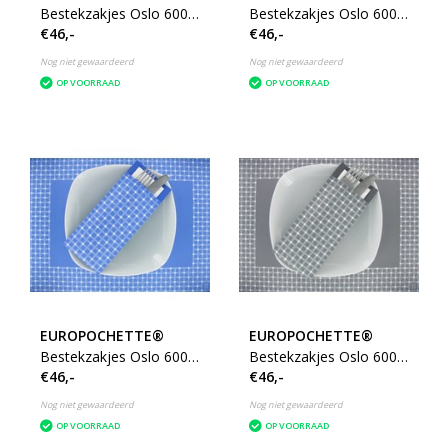
Bestekzakjes Oslo 600
Bestekzakjes Oslo 600
€46,-
€46,-
st. Groen
st. Bruin
Nog niet gewaardeerd
Nog niet gewaardeerd
OP VOORRAAD
OP VOORRAAD
EUROPOCHETTE®
EUROPOCHETTE®
Bestekzakjes Oslo 600
Bestekzakjes Oslo 600
€46,-
€46,-
st. Blauw
st. Zwart
Nog niet gewaardeerd
Nog niet gewaardeerd
OP VOORRAAD
OP VOORRAAD