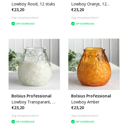
Lowboy Rood, 12 stuks
Lowboy Oranje, 12
€23,20
€23,20
stuks
Nog niet gewaardeerd
Nog niet gewaardeerd
OP VOORRAAD
OP VOORRAAD
Bolsius Professional
Bolsius Professional
Lowboy Transparant, 12
Lowboy Amber
€23,20
€23,20
stuks
Nog niet gewaardeerd
Nog niet gewaardeerd
OP VOORRAAD
OP VOORRAAD