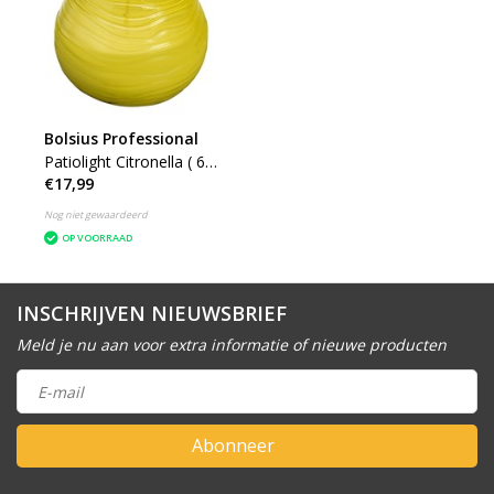
Bolsius Professional
Patiolight Citronella ( 6
€17,99
stuks )
Nog niet gewaardeerd
OP VOORRAAD
INSCHRIJVEN NIEUWSBRIEF
Meld je nu aan voor extra informatie of nieuwe producten
Abonneer