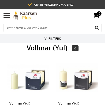
GRATIS VERZENDING V.A. €100,-
0
LEVERING BINNEN 2 WERKDAGEN
ACHTERAF BETALEN VIA AFTERPAY
FILTERS
Vollmar (Yul)
4
Vollmar (Yul)
Vollmar (Yul)