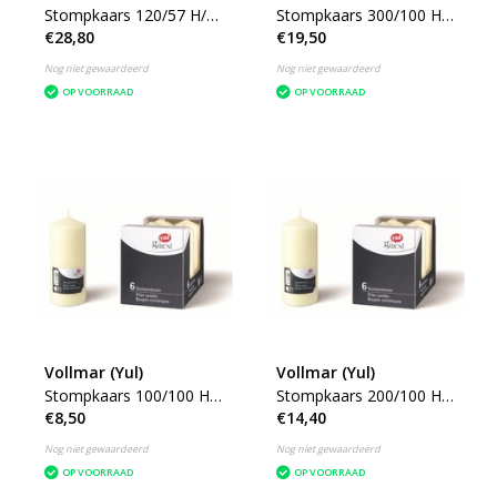
Stompkaars 120/57 H/
Stompkaars 300/100 H/
€28,80
€19,50
Ø, Champagne, 24 stuks
Ø, 2 stuks
Nog niet gewaardeerd
Nog niet gewaardeerd
OP VOORRAAD
OP VOORRAAD
Vollmar (Yul)
Vollmar (Yul)
Stompkaars 100/100 H/
Stompkaars 200/100 H/
€8,50
€14,40
Ø, 2 stuks
Ø, 2 stuks
Nog niet gewaardeerd
Nog niet gewaardeerd
OP VOORRAAD
OP VOORRAAD