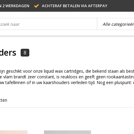
N 2 WERKDAGEN
ACHTERAF BETALEN VIA AFTERPAY
ders
8
n geschikt voor onze liquid wax cartridges, die bekend staan als bes
De vlam brandt zeer constant, is reukloos en geeft geen rookaantasti
w tafellinnen of in uw kaarshouders verleden tijd. Nog een pluspunt: 
cten