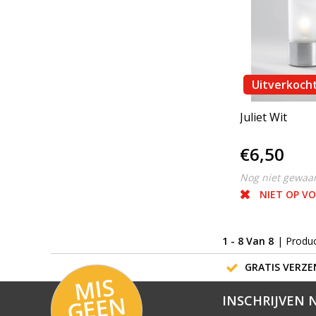
Uitverkoch
Juliet Wit
€6,50
Nog niet gewaa
NIET OP V
1 - 8 Van 8
| Produ
GRATIS VERZEN
MI
S
G
E
E
A
C
TI
N
INSCHRIJVEN 