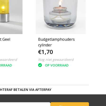
t Geel
Budgetlamphouders
cylinder
€1,70
ewaardeerd
Nog niet gewaardeerd
ORRAAD
OP VOORRAAD
HTERAF BETALEN VIA AFTERPAY