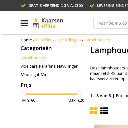
GRATIS VERZENDING V.A. €100,-
LEVERING BINNE
Home
/
Paraffine- / Olievullingen
/
Lamphouders
Categorieën
Lamphou
Lamphouders
Vloeibare Paraffine Navullingen
Deze lamphouders zij
maar liefst 42 uur. 
Moonlight Mini
kaarsvetvlekken op u
Prijs
1 - 8 Van 8
| Produ
Min: €
0
Max: €
20