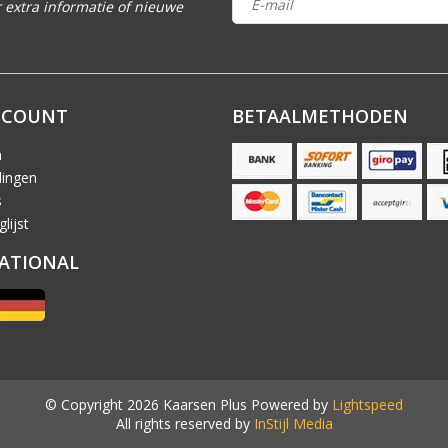
 extra informatie of nieuwe
CCOUNT
BETAALMETHODEN
n
lingen
s
lijst
ATIONAL
© Copyright 2026 Kaarsen Plus Powered by
Lightspeed
All rights reserved by
InStijl Media