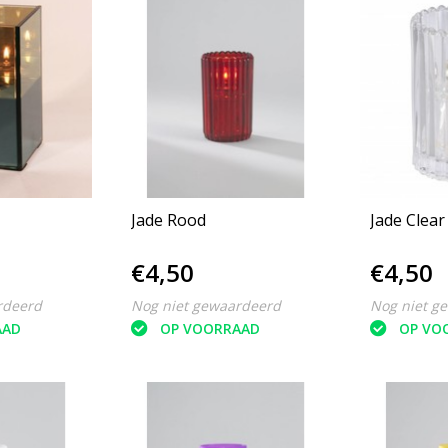
Jade Rood
Jade Clear
€4,50
€4,50
rdeerd
Nog niet gewaardeerd
Nog niet g
AAD
OP VOORRAAD
OP VO