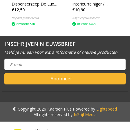
Dispenserzeep De Luxe
Interieurreiniger /
€12,50
€10,90
Wit 5 liter
Allesreiniger 5 liter
Nog niet gewaardeerd
Nog niet gewaardeerd
OP VOORRAAD
OP VOORRAAD
INSCHRIJVEN NIEUWSBRIEF
Meld je nu aan voor extra informatie of nieuwe producten
Abonneer
© Copyright 2026 Kaarsen Plus Powered by
Lightspeed
All rights reserved by
InStijl Media