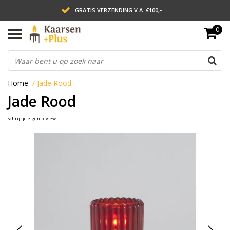
GRATIS VERZENDING V.A. €100,-
0
LEVERING BINNEN 2 WERKDAGEN
ACHTERAF BETALEN VIA AFTERPAY
Home
/
Jade Rood
Jade Rood
Schrijf je eigen review