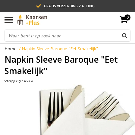
GRATIS VERZENDING V.A. €100,-
0
LEVERING BINNEN 2 WERKDAGEN
ACHTERAF BETALEN VIA AFTERPAY
Home
/
Napkin Sleeve Baroque "Eet Smakelijk"
Napkin Sleeve Baroque "Eet
Smakelijk"
Schrijf je eigen review