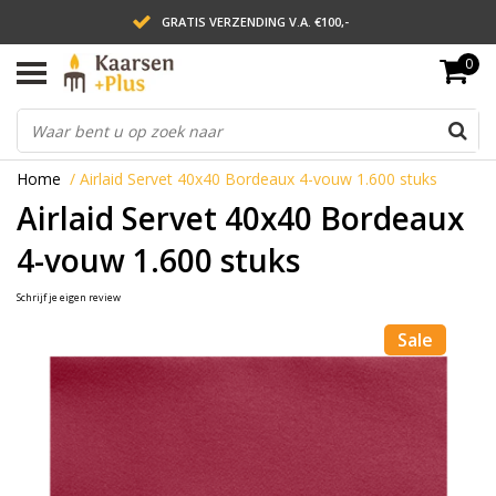
GRATIS VERZENDING V.A. €100,-
0
LEVERING BINNEN 2 WERKDAGEN
ACHTERAF BETALEN VIA AFTERPAY
Home
/
Airlaid Servet 40x40 Bordeaux 4-vouw 1.600 stuks
Airlaid Servet 40x40 Bordeaux
4-vouw 1.600 stuks
Schrijf je eigen review
Sale