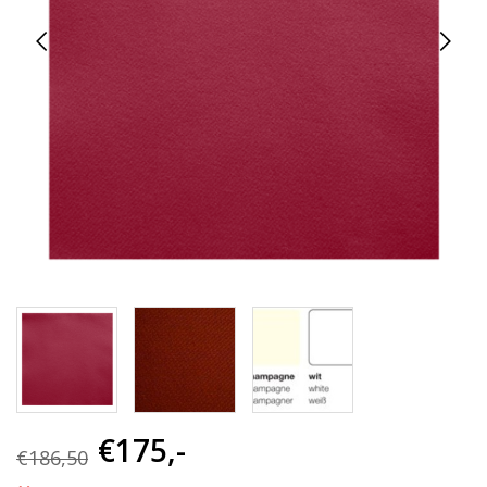
€175,-
€186,50