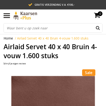
GRATIS VERZENDING V.A. €100,-
0
LEVERING BINNEN 2 WERKDAGEN
ACHTERAF BETALEN VIA AFTERPAY
Home
/
Airlaid Servet 40 x 40 Bruin 4-vouw 1.600 stuks
Airlaid Servet 40 x 40 Bruin 4-
vouw 1.600 stuks
Schrijf je eigen review
Sale