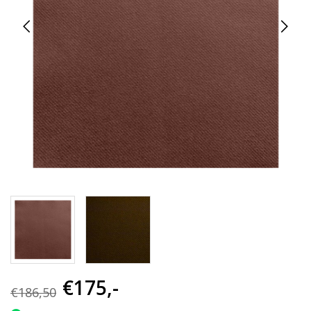
€175,-
€186,50