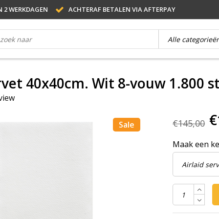
N 2 WERKDAGEN
ACHTERAF BETALEN VIA AFTERPAY
ervet 40x40cm. Wit 8-vouw 1.800 s
eview
€
€145,00
Sale
Maak een k