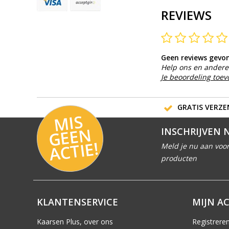
REVIEWS
Geen reviews gevo
Help ons en andere 
Je beoordeling toe
GRATIS VERZEN
MI
S
G
E
E
A
C
TI
N
INSCHRIJVEN 
E!
Meld je nu aan voor
producten
KLANTENSERVICE
MIJN A
Kaarsen Plus, over ons
Registrere