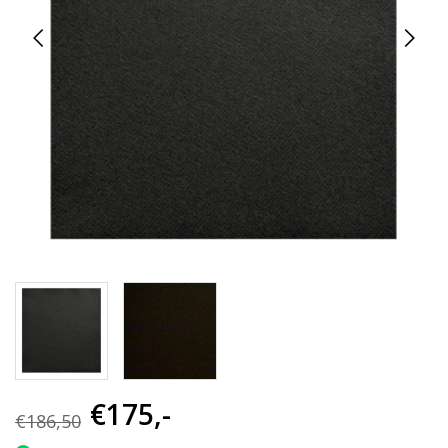
€175,-
€186,50