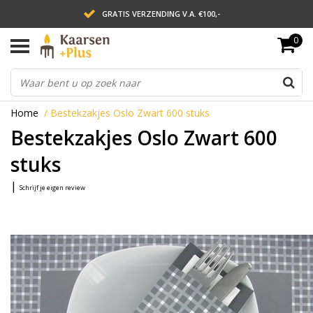
GRATIS VERZENDING V.A. €100,-
0
LEVERING BINNEN 2 WERKDAGEN
ACHTERAF BETALEN VIA AFTERPAY
Home
/
Bestekzakjes Oslo Zwart 600 stuks
Bestekzakjes Oslo Zwart 600
stuks
|
Schrijf je eigen review