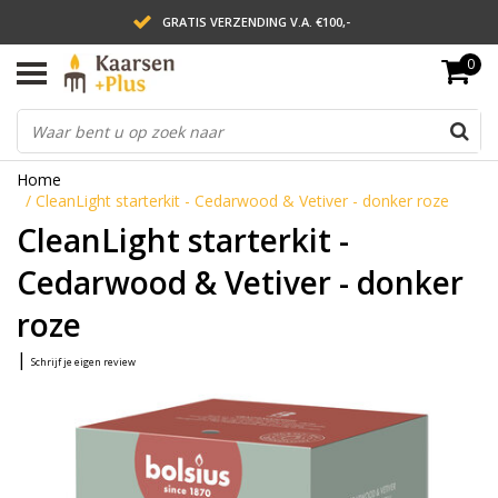
GRATIS VERZENDING V.A. €100,-
0
LEVERING BINNEN 2 WERKDAGEN
ACHTERAF BETALEN VIA AFTERPAY
Home
/
CleanLight starterkit - Cedarwood & Vetiver - donker roze
CleanLight starterkit -
Cedarwood & Vetiver - donker
roze
|
Schrijf je eigen review