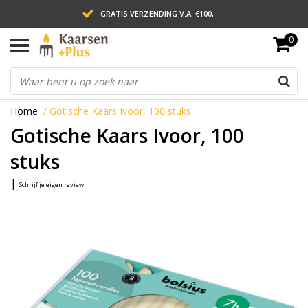
GRATIS VERZENDING V.A. €100,-
0
LEVERING BINNEN 2 WERKDAGEN
ACHTERAF BETALEN VIA AFTERPAY
Home
/
Gotische Kaars Ivoor, 100 stuks
Gotische Kaars Ivoor, 100
stuks
|
Schrijf je eigen review