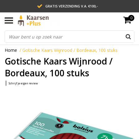
GRATIS VERZENDING V.A. €100,-
0
LEVERING BINNEN 2 WERKDAGEN
ACHTERAF BETALEN VIA AFTERPAY
Home
/
Gotische Kaars Wijnrood / Bordeaux, 100 stuks
Gotische Kaars Wijnrood /
Bordeaux, 100 stuks
|
Schrijf je eigen review