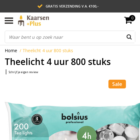
GRATIS VERZENDING V.A. €100,-
0
LEVERING BINNEN 2 WERKDAGEN
ACHTERAF BETALEN VIA AFTERPAY
Home
/
Theelicht 4 uur 800 stuks
Theelicht 4 uur 800 stuks
|
Schrijf je eigen review
Sale