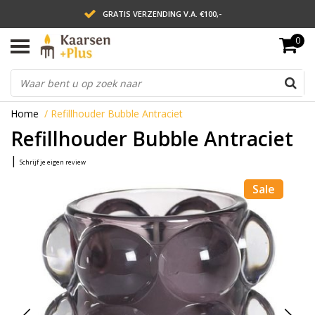
GRATIS VERZENDING V.A. €100,-
0
LEVERING BINNEN 2 WERKDAGEN
ACHTERAF BETALEN VIA AFTERPAY
Home
/
Refillhouder Bubble Antraciet
Refillhouder Bubble Antraciet
|
Schrijf je eigen review
Sale