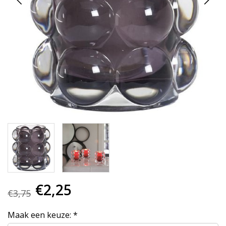
€2,25
€3,75
Maak een keuze:
*