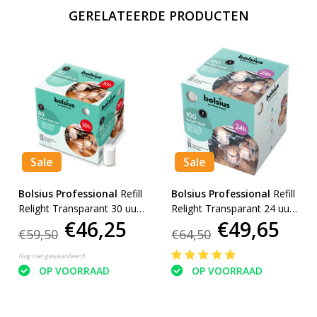
GERELATEERDE PRODUCTEN
Sale
Sale
Bolsius Professional
Refill
Bolsius Professional
Refill
Relight Transparant 30 uur
Relight Transparant 24 uur
€46,25
€49,65
(80 stuks)
(100 stuks)
€59,50
€64,50
Nog niet gewaardeerd
OP VOORRAAD
OP VOORRAAD