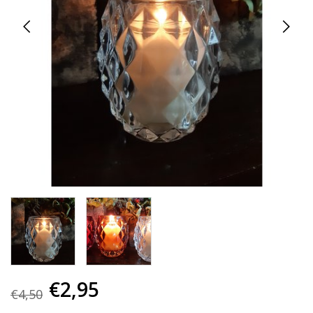
€2,95
€4,50