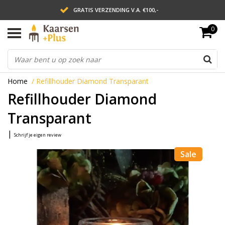
GRATIS VERZENDING V.A. €100,-
0
LEVERING BINNEN 2 WERKDAGEN
ACHTERAF BETALEN VIA AFTERPAY
Home
/
Refillhouder Diamond Transparant
Refillhouder Diamond
Transparant
|
Schrijf je eigen review
Sale