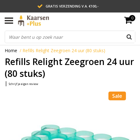
GRATIS VERZENDING V.A. €100,-
0
LEVERING BINNEN 2 WERKDAGEN
ACHTERAF BETALEN VIA AFTERPAY
Home
/
Refills Relight Zeegroen 24 uur (80 stuks)
Refills Relight Zeegroen 24 uur
(80 stuks)
|
Schrijf je eigen review
Sale