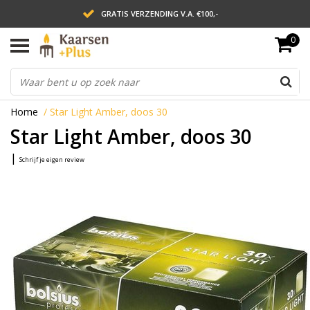
GRATIS VERZENDING V.A. €100,-
0
LEVERING BINNEN 2 WERKDAGEN
ACHTERAF BETALEN VIA AFTERPAY
Home
/
Star Light Amber, doos 30
Star Light Amber, doos 30
|
Schrijf je eigen review