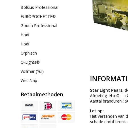
Bolsius Professional
EUROPOCHETTE®
Gouda Professional
Hodi
Hodi
Orphisch
Q-Lights®
Vollmar (Yul)
INFORMATI
Wet-Nap
Star Light Paars, d
Betaalmethoden
Afmeting H x Ø : 
Aantal branduren : 5
Let op:
Het verzenden van dit
schade en/of breuk.