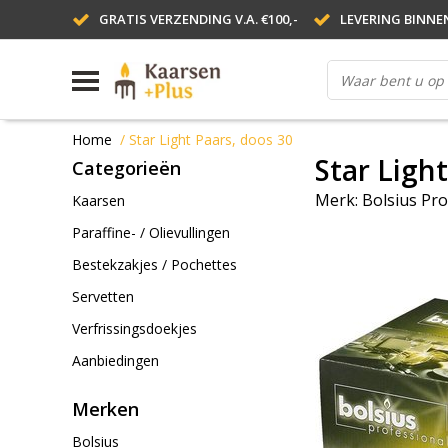
GRATIS VERZENDING V.A. €100,-
LEVERING BINNE
Home
/
Star Light Paars, doos 30
Star Ligh
Categorieën
Merk:
Bolsius Pro
Kaarsen
Paraffine- / Olievullingen
Bestekzakjes / Pochettes
Servetten
Verfrissingsdoekjes
Aanbiedingen
Merken
Bolsius