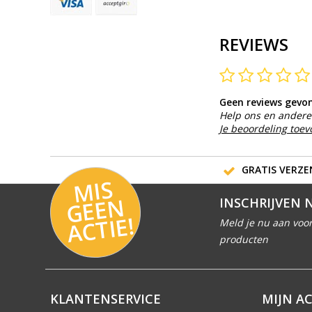
REVIEWS
Geen reviews gevo
Help ons en andere 
Je beoordeling toe
GRATIS VERZEN
MI
S
G
E
E
A
C
TI
N
INSCHRIJVEN 
E!
Meld je nu aan voor
producten
KLANTENSERVICE
MIJN A